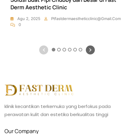
Derm Aesthetic Clinic
Agu 2, 2025
Ptfastdermaestheticclinic@gmail.com
0
1
2
3
4
5
6
klinik kecantikan terkemuka yang berfokus pada
perawatan kulit dan estetika berkualitas tinggi
Our Company