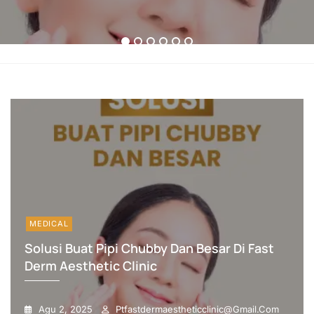
Derm
Atasi
Meningkat!
Glowing
Gitu
Aesthetic
Bopeng
Tanpa
Aja?
Clinic
Ribet
Skincare
1
2
3
4
5
6
Dan
Treatment
Juga
Dong!
MEDICAL
Solusi Buat Pipi Chubby Dan Besar Di Fast
Derm Aesthetic Clinic
Agu 2, 2025
Ptfastdermaestheticclinic@gmail.com