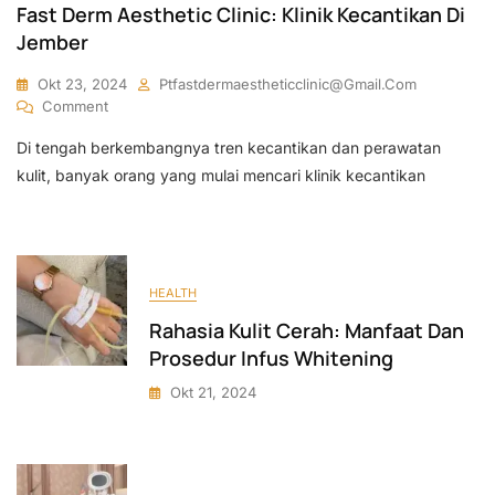
Fast Derm Aesthetic Clinic: Klinik Kecantikan Di
Jember
Okt 23, 2024
Ptfastdermaestheticclinic@gmail.com
On
Comment
Fast
Di tengah berkembangnya tren kecantikan dan perawatan
Derm
Aesthetic
kulit, banyak orang yang mulai mencari klinik kecantikan
Clinic:
Klinik
Kecantikan
Di
Jember
HEALTH
Rahasia Kulit Cerah: Manfaat Dan
Prosedur Infus Whitening
Okt 21, 2024