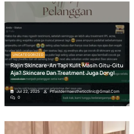
UNCATEGORIZED
Rajin Skincare-An Tapi Kulit Masih Gitu-Gitu
Aja? Skincare Dan Treatment Juga Dong!
Jul 22, 2025
Ptfastdermaestheticclinic@gmail.com
0
Blog