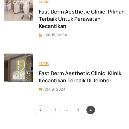
CLINIC
Fast Derm Aesthetic Clinic: Pilihan
Terbaik Untuk Perawatan
Kecantikan
Okt 15, 2024
CLINIC
Fast Derm Aesthetic Clinic: Klinik
Kecantikan Terbaik Di Jember
Okt 9, 2024
…
Paginasi
Page
Page
Page
1
3
4
pos